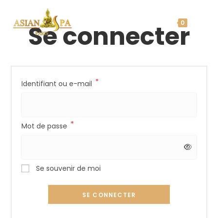
Skip
to
0
Se connecter
content
*
Obligatoire
Identifiant ou e-mail
*
Obligatoire
Mot de passe
Se souvenir de moi
SE CONNECTER