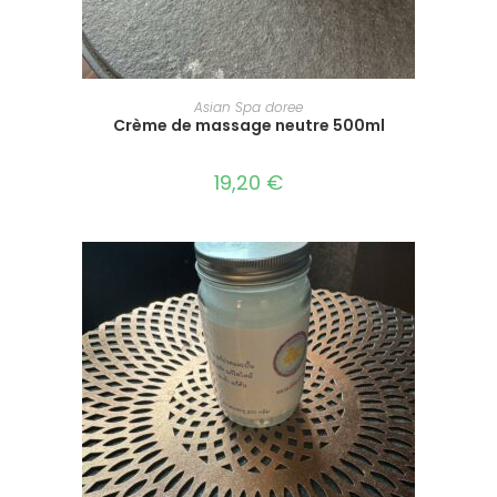
AJOUTER AU PANIER
Asian Spa doree
Crème de massage neutre 500ml
19,20
€