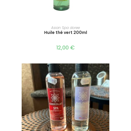
AJOUTER AU PANIER
Asian Spa doree
Huile thé vert 200ml
12,00
€