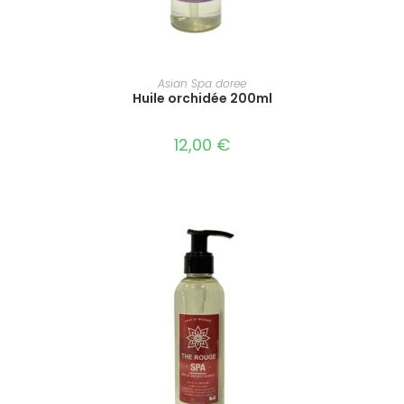
AJOUTER AU PANIER
Asian Spa doree
Huile orchidée 200ml
12,00
€