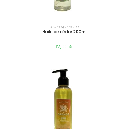
AJOUTER AU PANIER
Asian Spa doree
Huile de cèdre 200ml
12,00
€