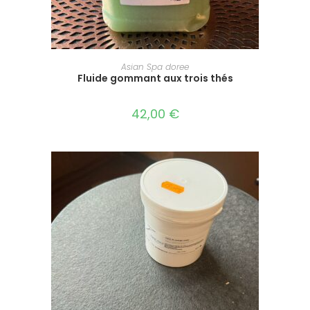
AJOUTER AU PANIER
Asian Spa doree
Fluide gommant aux trois thés
42,00
€