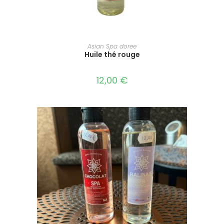
AJOUTER AU PANIER
Asian Spa doree
Huile thé rouge
12,00
€