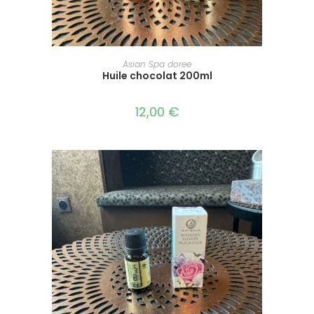
AJOUTER AU PANIER
Asian Spa doree
Huile chocolat 200ml
12,00
€