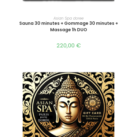
Ce
produit
SÉLECTIONNEZ LE MONTANT
Asian Spa doree
a
Sauna 30 minutes + Gommage 30 minutes +
plusieurs
variations.
Massage 1h DUO
Les
options
peuvent
220,00
€
être
choisies
sur
la
page
du
produit