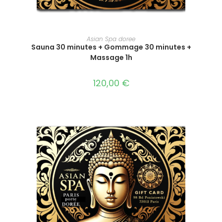
Ce
produit
SÉLECTIONNEZ LE MONTANT
Asian Spa doree
a
Sauna 30 minutes + Gommage 30 minutes +
plusieurs
variations.
Massage 1h
Les
options
peuvent
120,00
€
être
choisies
sur
la
page
du
produit