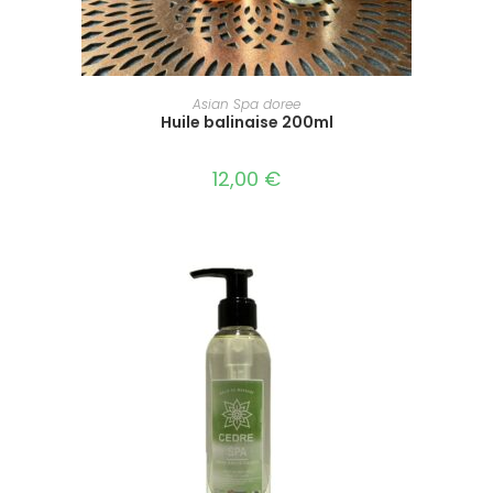
AJOUTER AU PANIER
Asian Spa doree
Huile balinaise 200ml
12,00
€