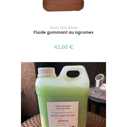
AJOUTER AU PANIER
Asian Spa doree
Fluide gommant au agrumes
42,00
€