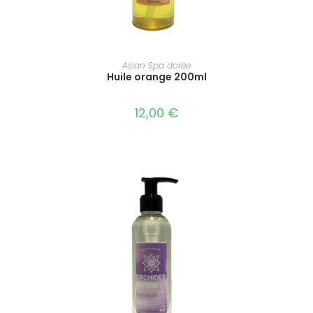
AJOUTER AU PANIER
Asian Spa doree
Huile orange 200ml
12,00
€